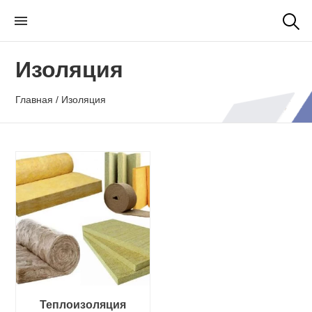
Skip
to
the
Изоляция
content
Главная
/ Изоляция
Теплоизоляция